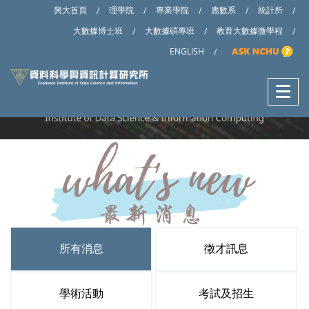
興大首頁
理學院
專業學院
應數系
統計所
/
/
/
/
/
大數據博士班
大數據碩專班
教育大數據微學程
/
/
/
ENGLISH
/
所有消息
徵才訊息
學術活動
考試及招生