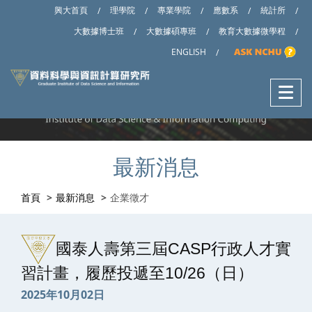
興大首頁
理學院
專業學院
應數系
統計所
/
/
/
/
/
大數據博士班
大數據碩專班
教育大數據微學程
/
/
/
ENGLISH
/
最新消息
首頁
最新消息
企業徵才
國泰人壽第三屆CASP行政人才實
習計畫，履歷投遞至10/26（日）
2025年10月02日