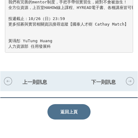
我們有完善的mentor制度，手把手帶領實習生，絕對不會被放生！

全方位資源，上百堂HAHOW線上課程、HYREAD電子書、各種講座皆可報名
投遞截止：10/26（日）23:59 

更多招募與實習相關資訊搜尋追蹤【國泰人才樹 Cathay Match】

黃瑀彤 YuTung Huang

人力資源部 任用發展科
上一則訊息
下一則訊息
返回上頁