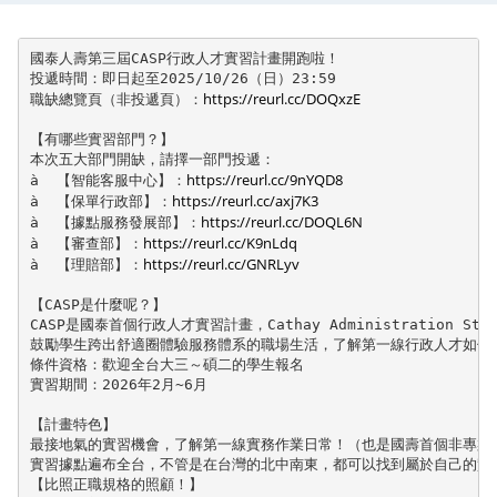
國泰人壽第三屆CASP行政人才實習計畫開跑啦！

投遞時間：即日起至2025/10/26（日）23:59

https://reurl.cc/DOQxzE
職缺總覽頁（非投遞頁）：
【有哪些實習部門？】

本次五大部門開缺，請擇一部門投遞：

https://reurl.cc/9nYQD8
à  【智能客服中心】：
https://reurl.cc/axj7K3
à  【保單行政部】：
https://reurl.cc/DOQL6N
à  【據點服務發展部】：
https://reurl.cc/K9nLdq
à  【審查部】：
https://reurl.cc/GNRLyv
à  【理賠部】：
【CASP是什麼呢？】

CASP是國泰首個行政人才實習計畫，Cathay Administration Staff 
鼓勵學生跨出舒適圈體驗服務體系的職場生活，了解第一線行政人才如何成
條件資格：歡迎全台大三～碩二的學生報名

實習期間：2026年2月~6月

【計畫特色】

最接地氣的實習機會，了解第一線實務作業日常！（也是國壽首個非專案類
實習據點遍布全台，不管是在台灣的北中南東，都可以找到屬於自己的實習
【比照正職規格的照顧！】
