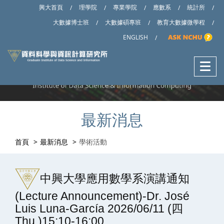
興大首頁
理學院
專業學院
應數系
統計所
/
/
/
/
/
大數據博士班
大數據碩專班
教育大數據微學程
/
/
/
ENGLISH
/
最新消息
首頁
最新消息
學術活動
中興大學應用數學系演講通知
(Lecture Announcement)-Dr. José
Luis Luna-García 2026/06/11 (四
Thu.)15:10-16:00