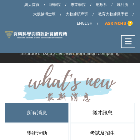
興大首頁
理學院
專業學院
應數系
統計所
/
/
/
/
/
大數據博士班
大數據碩專班
教育大數據微學程
/
/
/
ENGLISH
/
所有消息
徵才訊息
學術活動
考試及招生