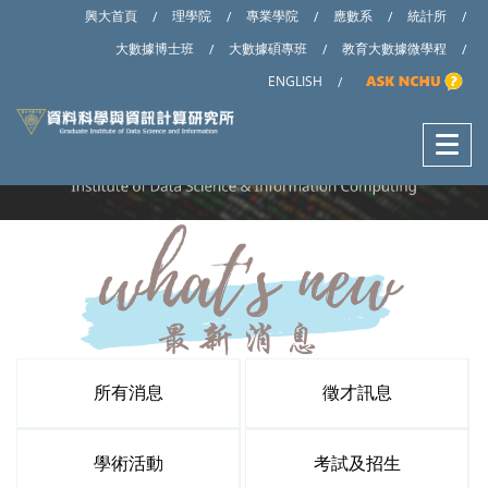
興大首頁
理學院
專業學院
應數系
統計所
/
/
/
/
/
大數據博士班
大數據碩專班
教育大數據微學程
/
/
/
ENGLISH
/
所有消息
徵才訊息
學術活動
考試及招生