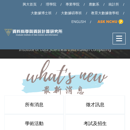
興大首頁
理學院
專業學院
應數系
統計所
/
/
/
/
/
大數據博士班
大數據碩專班
教育大數據微學程
/
/
/
ENGLISH
/
所有消息
徵才訊息
學術活動
考試及招生