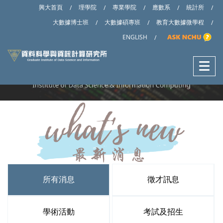
興大首頁
理學院
專業學院
應數系
統計所
/
/
/
/
/
大數據博士班
大數據碩專班
教育大數據微學程
/
/
/
ENGLISH
/
所有消息
徵才訊息
學術活動
考試及招生